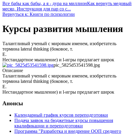
Все бабы как бабы, а я - дура на миллион
Как вернуть медовый
месяц. Инструкция для пар со с...
Вернуться к: Книги по психологии
Курсы развития мышления
Талантливый ученый с мировым именем, изобретатель
термина lateral thinking (боковое, т.
Е.
Нестандартное мышление) и l-игры предлагает широк
pic_5825d53541598.jpg
Описание
Талантливый ученый с мировым именем, изобретатель
термина lateral thinking (боковое, т.
Е.
Нестандартное мышление) и l-игры предлагает широк
Анонсы
Календарный график курсов переподготовки
Подача заявок на бюджетные курсы повышения
квалификации и переподготовки
Программа "Разработка и внедрение ООП среднего