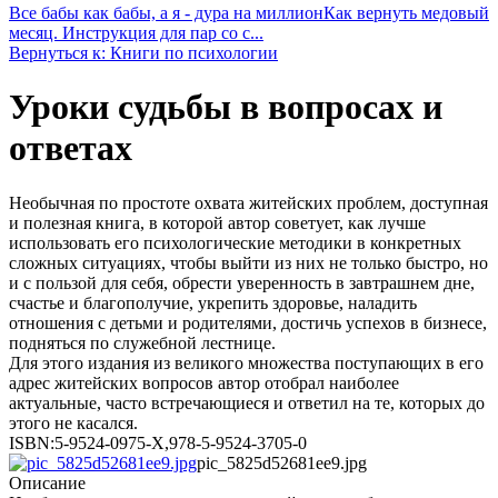
Все бабы как бабы, а я - дура на миллион
Как вернуть медовый
месяц. Инструкция для пар со с...
Вернуться к: Книги по психологии
Уроки судьбы в вопросах и
ответах
Необычная по простоте охвата житейских проблем, доступная
и полезная книга, в которой автор советует, как лучше
использовать его психологические методики в конкретных
сложных ситуациях, чтобы выйти из них не только быстро, но
и с пользой для себя, обрести уверенность в завтрашнем дне,
счастье и благополучие, укрепить здоровье, наладить
отношения с детьми и родителями, достичь успехов в бизнесе,
подняться по служебной лестнице.
Для этого издания из великого множества поступающих в его
адрес житейских вопросов автор отобрал наиболее
актуальные, часто встречающиеся и ответил на те, которых до
этого не касался.
ISBN:5-9524-0975-Х,978-5-9524-3705-0
pic_5825d52681ee9.jpg
Описание