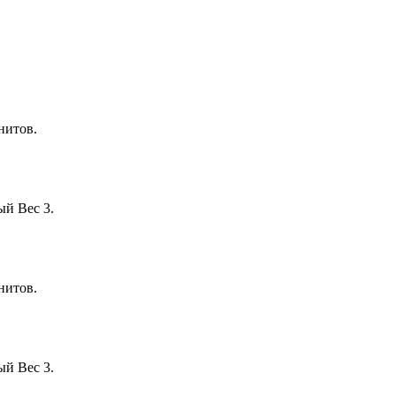
нитов.
й Вес 3.
нитов.
й Вес 3.