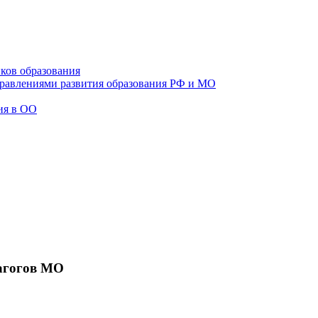
ков образования
правлениями развития образования РФ и МО
ия в ОО
агогов МО