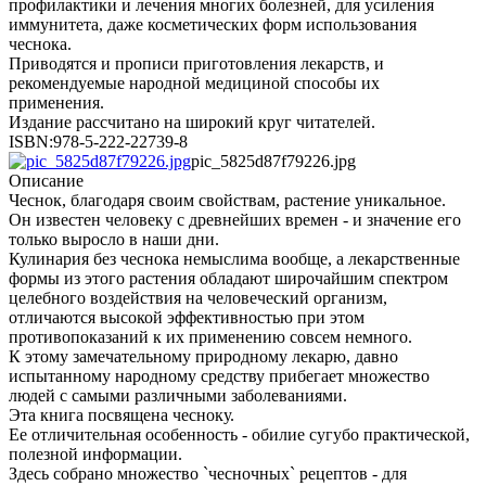
профилактики и лечения многих болезней, для усиления
иммунитета, даже косметических форм использования
чеснока.
Приводятся и прописи приготовления лекарств, и
рекомендуемые народной медициной способы их
применения.
Издание рассчитано на широкий круг читателей.
ISBN:978-5-222-22739-8
pic_5825d87f79226.jpg
Описание
Чеснок, благодаря своим свойствам, растение уникальное.
Он известен человеку с древнейших времен - и значение его
только выросло в наши дни.
Кулинария без чеснока немыслима вообще, а лекарственные
формы из этого растения обладают широчайшим спектром
целебного воздействия на человеческий организм,
отличаются высокой эффективностью при этом
противопоказаний к их применению совсем немного.
К этому замечательному природному лекарю, давно
испытанному народному средству прибегает множество
людей с самыми различными заболеваниями.
Эта книга посвящена чесноку.
Ее отличительная особенность - обилие сугубо практической,
полезной информации.
Здесь собрано множество `чесночных` рецептов - для