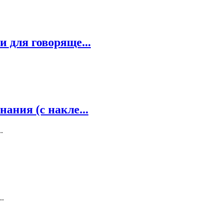
 для говоряще...
ания (с накле...
.
..