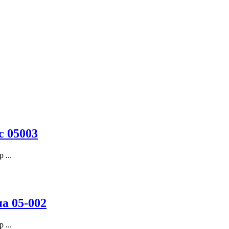
с 05003
 ...
а 05-002
 ...