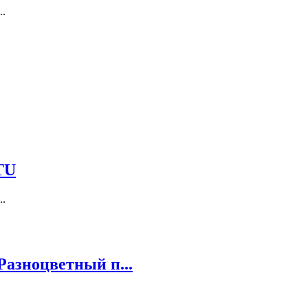
..
TU
..
Разноцветный п...