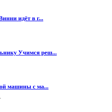
нни идёт в г...
ьнику Учимся реш...
ой машины с ма...
.