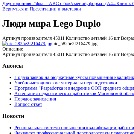
Двусторонняя -"флаг" ABC с бок/сменой; формат (A4...
Клип к 
Вернуться к: Презентации и выставки
Люди мира Lego Duplo
Артикул производителя 45011 Количество деталей 16 шт Возраст
pic_5825e2f216479.jpg
Описание
Артикул производителя 45011 Количество деталей 16 шт Возраст
Анонсы
Подача заявок на бюджетные курсы повышения квалифик
Учебно-методические материалы переподготовки
Программа "Разработка и внедрение ООП среднего обще
Аттестация педагогических работников Московской обла
Порядок зачисления
Вопрос-ответ
Новости
Региональная система повышения квалификации работни
Факультет профессиональной переподготовки педагогич