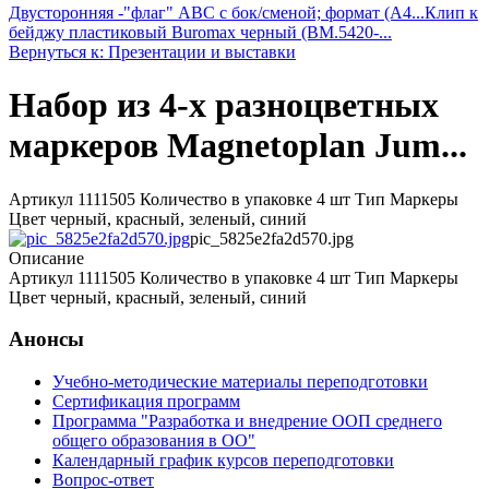
Двусторонняя -"флаг" ABC с бок/сменой; формат (A4...
Клип к
бейджу пластиковый Buromax черный (BM.5420-...
Вернуться к: Презентации и выставки
Набор из 4-х разноцветных
маркеров Magnetoplan Jum...
Артикул 1111505 Количество в упаковке 4 шт Тип Маркеры
Цвет черный, красный, зеленый, синий
pic_5825e2fa2d570.jpg
Описание
Артикул 1111505 Количество в упаковке 4 шт Тип Маркеры
Цвет черный, красный, зеленый, синий
Анонсы
Учебно-методические материалы переподготовки
Сертификация программ
Программа "Разработка и внедрение ООП среднего
общего образования в ОО"
Календарный график курсов переподготовки
Вопрос-ответ