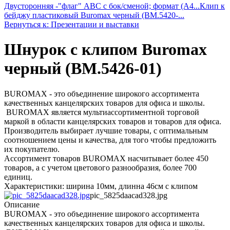
Двусторонняя -"флаг" ABC с бок/сменой; формат (A4...
Клип к
бейджу пластиковый Buromax черный (BM.5420-...
Вернуться к: Презентации и выставки
Шнурок с клипом Buromax
черный (BM.5426-01)
BUROMAX - это объединение широкого ассортимента
качественных канцелярских товаров для офиса и школы.
BUROMAX является мультиассортиментной торговой
маркой в области канцелярских товаров и товаров для офиса.
Производитель выбирает лучшие товары, с оптимальным
соотношением цены и качества, для того чтобы предложить
их покупателю.
Ассортимент товаров BUROMAX насчитывает более 450
товаров, а с учетом цветового разнообразия, более 700
единиц.
Характеристики: ширина 10мм, длинна 46см с клипом
pic_5825daacad328.jpg
Описание
BUROMAX - это объединение широкого ассортимента
качественных канцелярских товаров для офиса и школы.