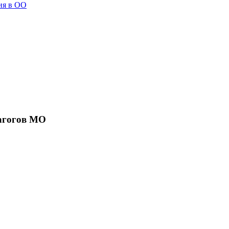
ия в ОО
агогов МО