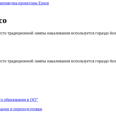
ьтимедиа-проекторы Epson
co
то традиционной лампы накаливания используется гораздо бол
то традиционной лампы накаливания используется гораздо бол
го образования в ОО"
ации и переподготовки