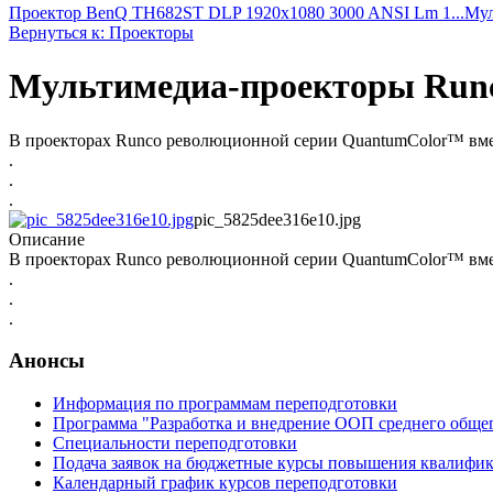
Проектор BenQ TH682ST DLP 1920x1080 3000 ANSI Lm 1...
Мул
Вернуться к: Проекторы
Мультимедиа-проекторы Run
В проекторах Runco революционной серии QuantumColor™ вмес
.
.
.
pic_5825dee316e10.jpg
Описание
В проекторах Runco революционной серии QuantumColor™ вмес
.
.
.
Анонсы
Информация по программам переподготовки
Программа "Разработка и внедрение ООП среднего обще
Специальности переподготовки
Подача заявок на бюджетные курсы повышения квалифик
Календарный график курсов переподготовки