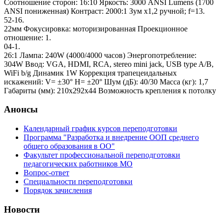
Соотношение сторон: 16:10 Яркость: 3000 ANSI Lumens (1700
ANSI пониженная) Контраст: 2000:1 Зум х1,2 ручной; f=13.
52-16.
22мм Фокусировка: моторизированная Проекционное
отношение: 1.
04-1.
26:1 Лампа: 240W (4000/4000 часов) Энергопотребление:
304W Ввод: VGA, HDMI, RCA, stereo mini jack, USB type A/B,
WiFi b/g Динамик 1W Коррекция трапецеидальных
искажений: V= ±30° H= ±20° Шум (дБ): 40/30 Масса (кг): 1,7
Габариты (мм): 210х292х44 Возможность крепления к потолку
Анонсы
Календарный график курсов переподготовки
Программа "Разработка и внедрение ООП среднего
общего образования в ОО"
Факультет профессиональной переподготовки
педагогических работников МО
Вопрос-ответ
Специальности переподготовки
Порядок зачисления
Новости