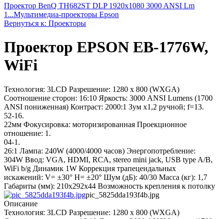
Проектор BenQ TH682ST DLP 1920x1080 3000 ANSI Lm
1...
Мультимедиа-проекторы Epson
Вернуться к: Проекторы
Проектор EPSON EB-1776W,
WiFi
Технология: 3LCD Разрешение: 1280 x 800 (WXGA)
Соотношение сторон: 16:10 Яркость: 3000 ANSI Lumens (1700
ANSI пониженная) Контраст: 2000:1 Зум х1,2 ручной; f=13.
52-16.
22мм Фокусировка: моторизированная Проекционное
отношение: 1.
04-1.
26:1 Лампа: 240W (4000/4000 часов) Энергопотребление:
304W Ввод: VGA, HDMI, RCA, stereo mini jack, USB type A/B,
WiFi b/g Динамик 1W Коррекция трапецеидальных
искажений: V= ±30° H= ±20° Шум (дБ): 40/30 Масса (кг): 1,7
Габариты (мм): 210х292х44 Возможность крепления к потолку
pic_5825dda193f4b.jpg
Описание
Технология: 3LCD Разрешение: 1280 x 800 (WXGA)