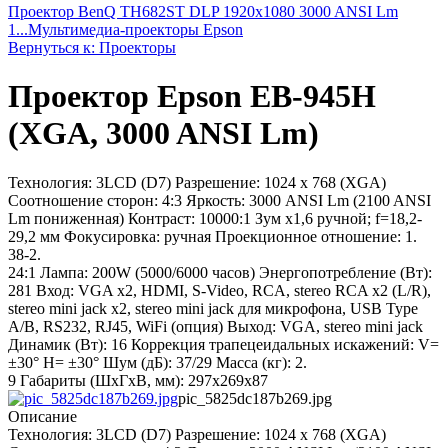
Проектор BenQ TH682ST DLP 1920x1080 3000 ANSI Lm
1...
Мультимедиа-проекторы Epson
Вернуться к: Проекторы
Проектор Epson EB-945H
(XGA, 3000 ANSI Lm)
Технология: 3LCD (D7) Разрешение: 1024 x 768 (XGA)
Соотношение сторон: 4:3 Яркость: 3000 ANSI Lm (2100 ANSI
Lm пониженная) Контраст: 10000:1 Зум х1,6 ручной; f=18,2-
29,2 мм Фокусировка: ручная Проекционное отношение: 1.
38-2.
24:1 Лампа: 200W (5000/6000 часов) Энергопотребление (Вт):
281 Вход: VGA x2, HDMI, S-Video, RCA, stereo RCA x2 (L/R),
stereo mini jack х2, stereo mini jack для микрофона, USB Type
A/B, RS232, RJ45, WiFi (опция) Выход: VGA, stereo mini jack
Динамик (Вт): 16 Коррекция трапецеидальных искажений: V=
±30° H= ±30° Шум (дБ): 37/29 Масса (кг): 2.
9 Габариты (ШхГхВ, мм): 297‎x269x87
pic_5825dc187b269.jpg
Описание
Технология: 3LCD (D7) Разрешение: 1024 x 768 (XGA)