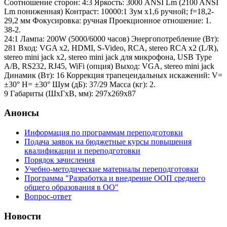
Соотношение сторон: 4:3 Яркость: 3000 ANSI Lm (2100 ANSI
Lm пониженная) Контраст: 10000:1 Зум х1,6 ручной; f=18,2-
29,2 мм Фокусировка: ручная Проекционное отношение: 1.
38-2.
24:1 Лампа: 200W (5000/6000 часов) Энергопотребление (Вт):
281 Вход: VGA x2, HDMI, S-Video, RCA, stereo RCA x2 (L/R),
stereo mini jack х2, stereo mini jack для микрофона, USB Type
A/B, RS232, RJ45, WiFi (опция) Выход: VGA, stereo mini jack
Динамик (Вт): 16 Коррекция трапецеидальных искажений: V=
±30° H= ±30° Шум (дБ): 37/29 Масса (кг): 2.
9 Габариты (ШхГхВ, мм): 297‎x269x87
Анонсы
Информация по программам переподготовки
Подача заявок на бюджетные курсы повышения
квалификации и переподготовки
Порядок зачисления
Учебно-методические материалы переподготовки
Программа "Разработка и внедрение ООП среднего
общего образования в ОО"
Вопрос-ответ
Новости