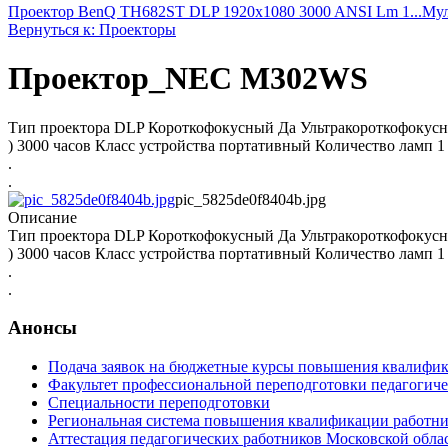
Проектор BenQ TH682ST DLP 1920x1080 3000 ANSI Lm 1...
Мул
Вернуться к: Проекторы
Проектор_NEC M302WS
Тип проектора DLP Короткофокусный Да Ультракороткофокусн
) 3000 часов Класс устройства портативный Количество ламп 
.
.
pic_5825de0f8404b.jpg
Описание
Тип проектора DLP Короткофокусный Да Ультракороткофокусн
) 3000 часов Класс устройства портативный Количество ламп 
.
.
Анонсы
Подача заявок на бюджетные курсы повышения квалифик
Факультет профессиональной переподготовки педагогич
Специальности переподготовки
Региональная система повышения квалификации работни
Аттестация педагогических работников Московской обла