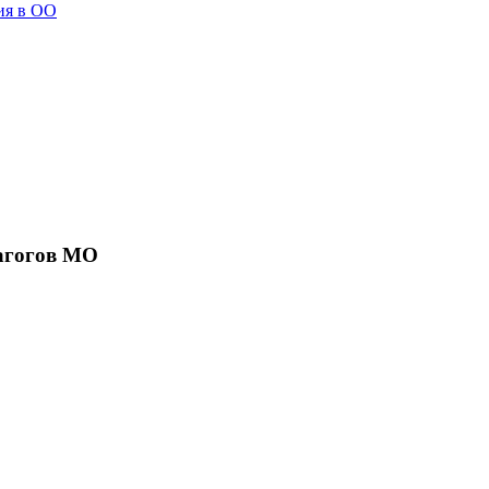
ия в ОО
агогов МО