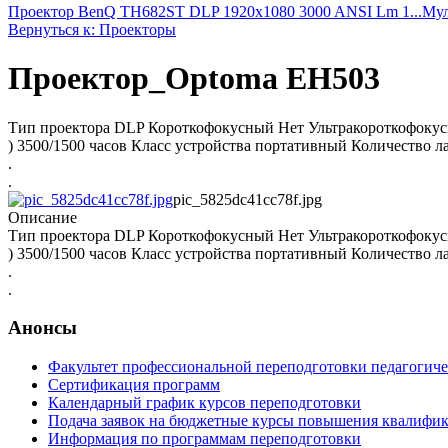
Проектор BenQ TH682ST DLP 1920x1080 3000 ANSI Lm 1...
Мул
Вернуться к: Проекторы
Проектор_Optoma EH503
Тип проектора DLP Короткофокусный Нет Ультракороткофокусн
) 3500/1500 часов Класс устройства портативный Количество л
.
.
pic_5825dc41cc78f.jpg
Описание
Тип проектора DLP Короткофокусный Нет Ультракороткофокусн
) 3500/1500 часов Класс устройства портативный Количество л
.
.
Анонсы
Факультет профессиональной переподготовки педагогич
Сертификация программ
Календарный график курсов переподготовки
Подача заявок на бюджетные курсы повышения квалифик
Информация по программам переподготовки