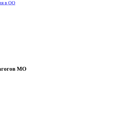
ия в ОО
агогов МО