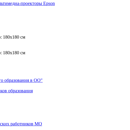
ьтимедиа-проекторы Epson
р: 180x180 см
р: 180x180 см
го образования в ОО"
ков образования
еских работников МО