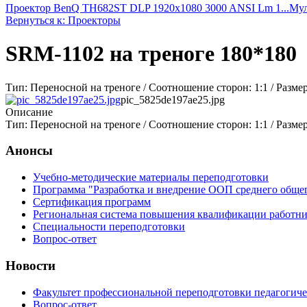
Проектор BenQ TH682ST DLP 1920x1080 3000 ANSI Lm 1...
Мул
Вернуться к: Проекторы
SRM-1102 на треноге 180*180
Тип: Переносной на треноге / Соотношение сторон: 1:1 / Разме
pic_5825de197ae25.jpg
Описание
Тип: Переносной на треноге / Соотношение сторон: 1:1 / Разме
Анонсы
Учебно-методические материалы переподготовки
Программа "Разработка и внедрение ООП среднего обще
Сертификация программ
Региональная система повышения квалификации работни
Специальности переподготовки
Вопрос-ответ
Новости
Факультет профессиональной переподготовки педагогич
Вопрос-ответ